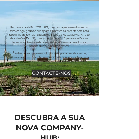
Bem-vindo ao NKOOWOORK, o seu espaço de escritórios com
serviços agregados e hubs para empresas na encantadora zona
Ribeirinha do Rio Tejo! Situado no Braço de Prata, Marvila, Parque
das Nações, Expo98, com vistas lindas e a 10 passos do Parque
Ribeirinho Oriente, estamos no coração de uma nova Lisboa
urbana que não pára de crescer.
Á entrada será surpreendido por uma porta metálica verde,
subindo ao nosso 5º andar, entrando pela nossa porta terá outra
surpresa com acesso a um ambiente muito inesperadamente
agradável, moderno e inspirador.
CONTACTE-NOS
DESCUBRA A SUA
NOVA COMPANY-
HUB: