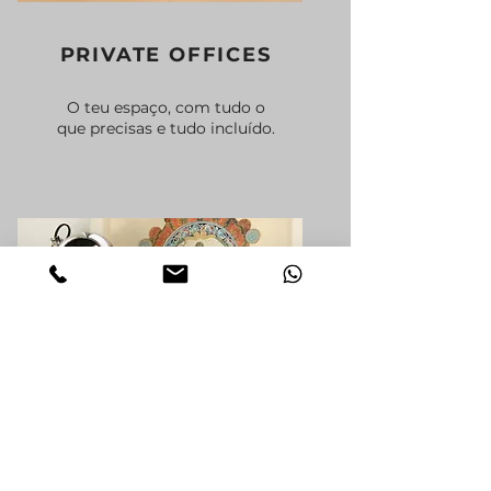
PRIVATE OFFICES
O teu espaço, com tudo o
que precisas e tudo incluído.